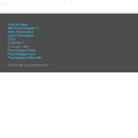
Haut de page
Allo-Psychologues ?
Sites Partenaires
Liens Partenaires
CGU
CONTACT
Grandes villes :
Psychologue Paris
Psychologue Lyon
Psychologue Marseille
-
©2012 allo-psychologues.fr