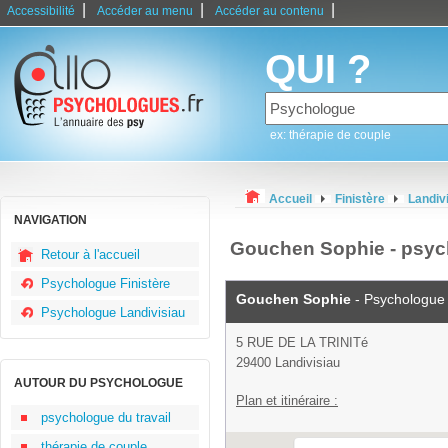
|
|
|
Accessibilité
Accéder au menu
Accéder au contenu
QUI ?
ex: thérapie de couple
Accueil
Finistère
Landiv
NAVIGATION
Gouchen Sophie - psyc
Retour à l'accueil
Psychologue Finistère
Gouchen Sophie
- Psychologue
Psychologue Landivisiau
5 RUE DE LA TRINITé
29400 Landivisiau
AUTOUR DU PSYCHOLOGUE
Plan et itinéraire :
psychologue du travail
thérapie de couple