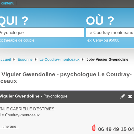
|
 contenu
QUI ?
OÙ ?
x: thérapie de couple
ex: Cergy ou 95000
ccueil
Essonne
Le Coudray-montceaux
Joby Viguier Gwendoline
 Viguier Gwendoline - psychologue Le Coudray-
ceaux
Viguier Gwendoline
- Psychologue
ENUE GABRIELLE D'ESTRéES
Le Coudray-montceaux
 itinéraire :
06 49 49 15 04