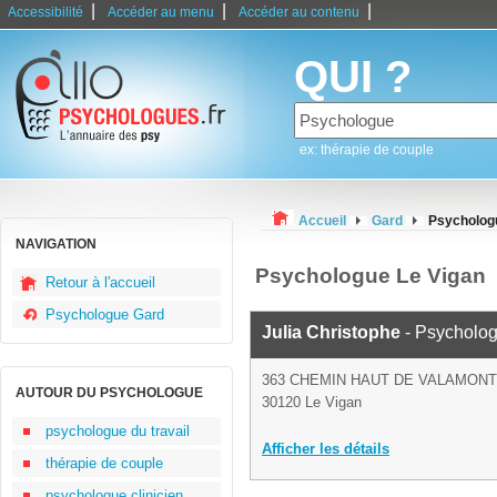
|
|
|
Accessibilité
Accéder au menu
Accéder au contenu
QUI ?
ex: thérapie de couple
Accueil
Gard
Psycholog
NAVIGATION
Psychologue Le Vigan
Retour à l'accueil
Psychologue Gard
Julia Christophe
- Psycholo
363 CHEMIN HAUT DE VALAMONT
AUTOUR DU PSYCHOLOGUE
30120 Le Vigan
psychologue du travail
Afficher les détails
thérapie de couple
psychologue clinicien