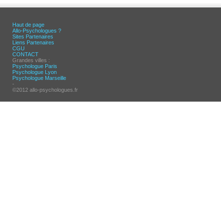
Haut de page
Allo-Psychologues ?
Sites Partenaires
Liens Partenaires
CGU
CONTACT
Grandes villes :
Psychologue Paris
Psychologue Lyon
Psychologue Marseille
-
©2012 allo-psychologues.fr