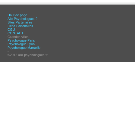
Haut de page
Allo-Psychologues ?
Sites Partenaires
Liens Partenaires
CGU
CONTACT
Grandes villes :
Psychologue Paris
Psychologue Lyon
Psychologue Marseille
-
©2012 allo-psychologues.fr