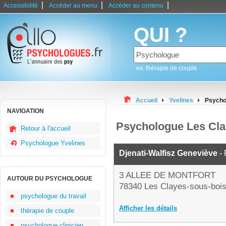
|
|
|
Accessibilité
Accéder au menu
Accéder au contenu
QUI ?
ex: thérapie de couple
Accueil
Yvelines
Psycho
NAVIGATION
Psychologue Les Cla
Retour à l'accueil
Psychologue Yvelines
Djenati-Walfisz Geneviève
- 
3 ALLEE DE MONTFORT
AUTOUR DU PSYCHOLOGUE
78340 Les Clayes-sous-boi
psychologue du travail
Afficher les détails
thérapie de couple
psychologue clinicien