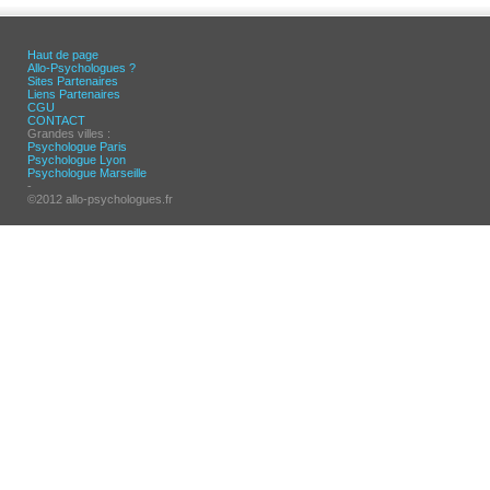
Haut de page
Allo-Psychologues ?
Sites Partenaires
Liens Partenaires
CGU
CONTACT
Grandes villes :
Psychologue Paris
Psychologue Lyon
Psychologue Marseille
-
©2012 allo-psychologues.fr