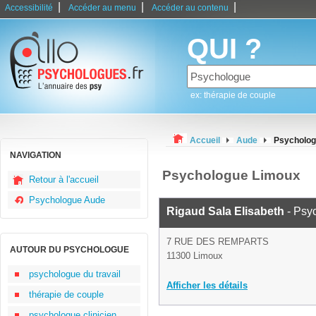
|
|
|
Accessibilité
Accéder au menu
Accéder au contenu
QUI ?
ex: thérapie de couple
Accueil
Aude
Psycholog
NAVIGATION
Psychologue Limoux
Retour à l'accueil
Psychologue Aude
Rigaud Sala Elisabeth
- Psy
7 RUE DES REMPARTS
AUTOUR DU PSYCHOLOGUE
11300 Limoux
psychologue du travail
Afficher les détails
thérapie de couple
psychologue clinicien