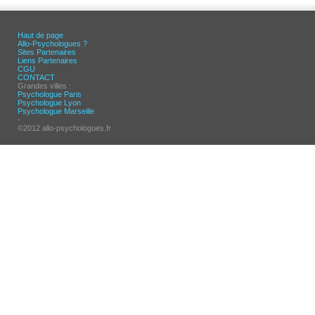
Haut de page
Allo-Psychologues ?
Sites Partenaires
Liens Partenaires
CGU
CONTACT
Grandes villes :
Psychologue Paris
Psychologue Lyon
Psychologue Marseille
-
©2012 allo-psychologues.fr