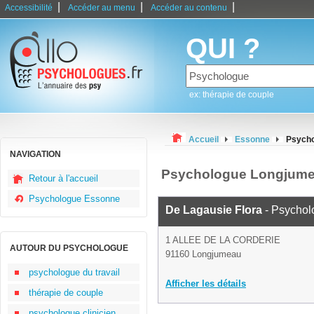
|
|
|
Accessibilité
Accéder au menu
Accéder au contenu
QUI ?
ex: thérapie de couple
Accueil
Essonne
Psych
NAVIGATION
Psychologue Longjum
Retour à l'accueil
Psychologue Essonne
De Lagausie Flora
- Psychol
1 ALLEE DE LA CORDERIE
AUTOUR DU PSYCHOLOGUE
91160 Longjumeau
psychologue du travail
Afficher les détails
thérapie de couple
psychologue clinicien