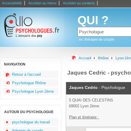
|
|
|
Accessibilité
Accéder au menu
Accéder au contenu
QUI ?
ex: thérapie de couple
Accueil
Rhône
Lyon 2è
NAVIGATION
Jaques Cedric - psych
Retour à l'accueil
Psychologue Rhône
Jaques Cedric
- Psychologue
Psychologue Lyon 2ème
5 QUAI DES CELESTINS
69002 Lyon 2ème
AUTOUR DU PSYCHOLOGUE
Plan et itinéraire :
psychologue du travail
thérapie de couple