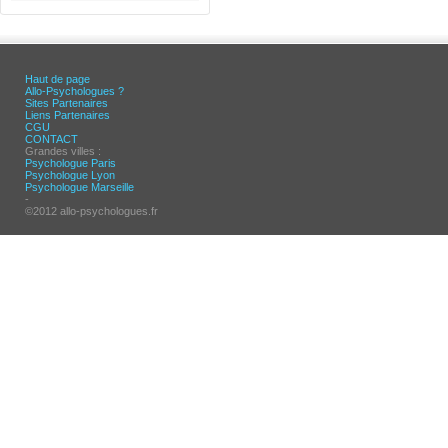
Haut de page
Allo-Psychologues ?
Sites Partenaires
Liens Partenaires
CGU
CONTACT
Grandes villes :
Psychologue Paris
Psychologue Lyon
Psychologue Marseille
-
©2012 allo-psychologues.fr