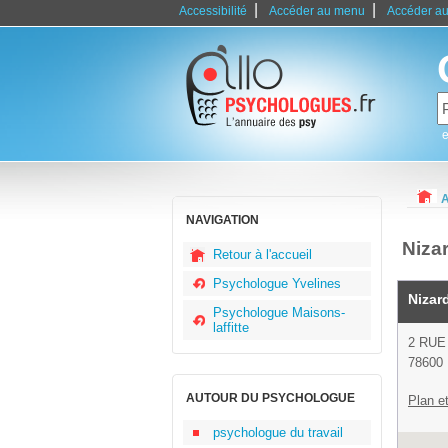
|
|
Accessibilité
Accéder au menu
Accéder au
e
A
NAVIGATION
Niza
Retour à l'accueil
Psychologue Yvelines
Nizar
Psychologue Maisons-
laffitte
2 RUE
78600 
AUTOUR DU PSYCHOLOGUE
Plan et
psychologue du travail