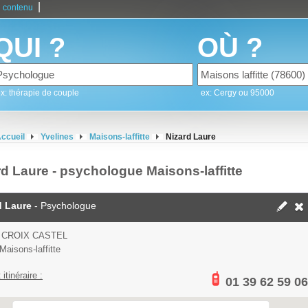
|
 contenu
QUI ?
OÙ ?
x: thérapie de couple
ex: Cergy ou 95000
ccueil
Yvelines
Maisons-laffitte
Nizard Laure
rd Laure - psychologue Maisons-laffitte
d Laure
- Psychologue
 CROIX CASTEL
Maisons-laffitte
 itinéraire :
01 39 62 59 06