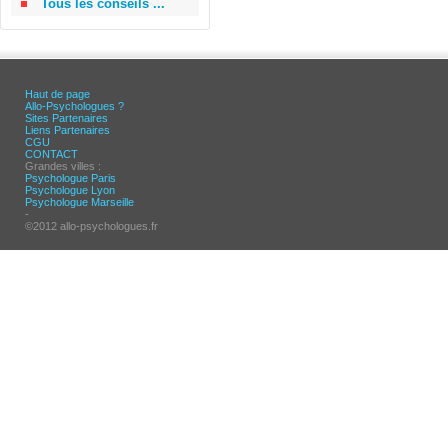
Tous les conseils ...
Haut de page
Allo-Psychologues ?
Sites Partenaires
Liens Partenaires
CGU
CONTACT
Grandes villes :
Psychologue Paris
Psychologue Lyon
Psychologue Marseille
-
©2012 allo-psychologues.fr