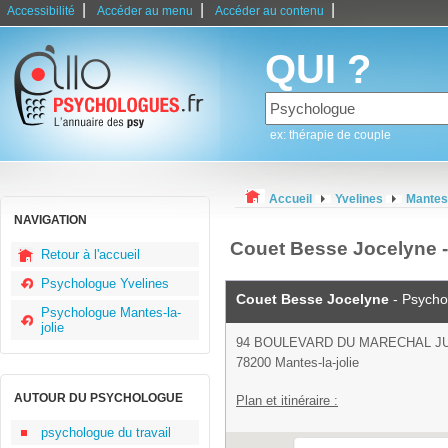
|
|
|
Accessibilité
Accéder au menu
Accéder au contenu
QUI ?
ex: thérapie de couple
Accueil
Yvelines
Mantes-
NAVIGATION
Couet Besse Jocelyne -
Retour à l'accueil
Psychologue Yvelines
Couet Besse Jocelyne
- Psycho
Psychologue Mantes-la-
jolie
94 BOULEVARD DU MARECHAL J
78200 Mantes-la-jolie
AUTOUR DU PSYCHOLOGUE
Plan et itinéraire :
psychologue du travail