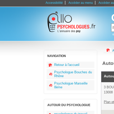
|
|
Accessibilité
Accéder au menu
Accéder au
e
A
NAVIGATION
Auto
Retour à l'accueil
Psychologue Bouches du
Rhône
Autou
Psychologue Marseille
8ème
3 BO
13008 
Plan et
AUTOUR DU PSYCHOLOGUE
psychologue du travail