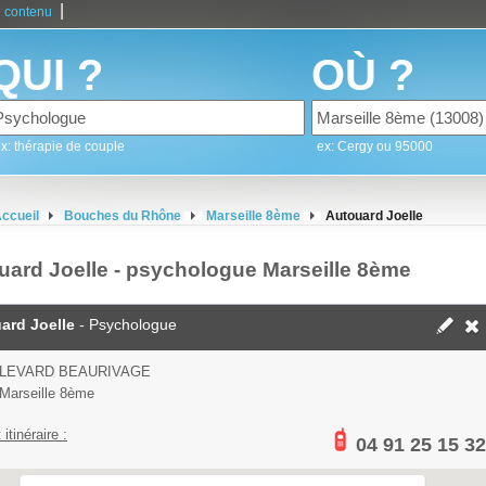
|
 contenu
QUI ?
OÙ ?
x: thérapie de couple
ex: Cergy ou 95000
ccueil
Bouches du Rhône
Marseille 8ème
Autouard Joelle
uard Joelle - psychologue Marseille 8ème
ard Joelle
- Psychologue
ULEVARD BEAURIVAGE
Marseille 8ème
 itinéraire :
04 91 25 15 32