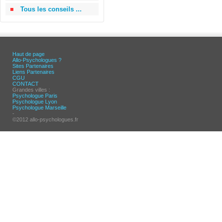
Tous les conseils ...
Haut de page
Allo-Psychologues ?
Sites Partenaires
Liens Partenaires
CGU
CONTACT
Grandes villes :
Psychologue Paris
Psychologue Lyon
Psychologue Marseille
-
©2012 allo-psychologues.fr