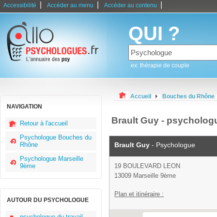
|
|
|
Accessibilité
Accéder au menu
Accéder au contenu
QUI ?
ex: thérapie de couple
Accueil
Bouches du Rhône
NAVIGATION
Brault Guy - psycholog
Retour à l'accueil
Psychologue Bouches du
Rhône
Brault Guy
- Psychologue
Psychologue Marseille
9ème
19 BOULEVARD LEON
13009 Marseille 9ème
Plan et itinéraire :
AUTOUR DU PSYCHOLOGUE
psychologue du travail