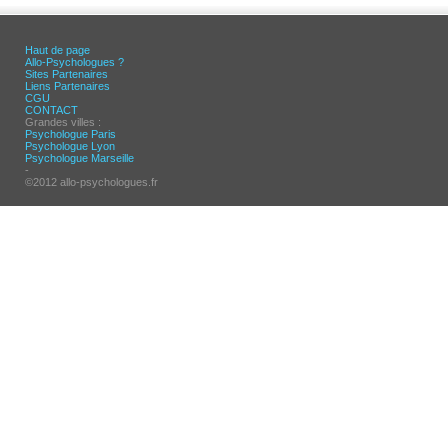
Haut de page
Allo-Psychologues ?
Sites Partenaires
Liens Partenaires
CGU
CONTACT
Grandes villes :
Psychologue Paris
Psychologue Lyon
Psychologue Marseille
-
©2012 allo-psychologues.fr