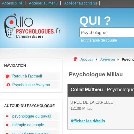
|
|
|
Accessibilité
Accéder au menu
Accéder au contenu
QUI ?
ex: thérapie de couple
Accueil
Aveyron
Psycho
NAVIGATION
Psychologue Millau
Retour à l'accueil
Psychologue Aveyron
Collet Mathieu
- Psychologu
8 RUE DE LA CAPELLE
AUTOUR DU PSYCHOLOGUE
12100 Millau
psychologue du travail
Afficher les détails
thérapie de couple
psychologue clinicien