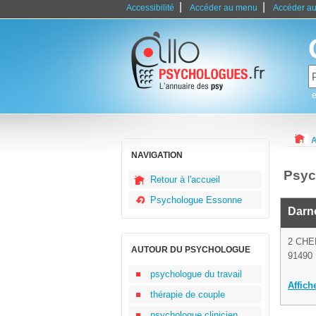
|
|
Accessibilité
Accéder au menu
Accéder au
e
A
NAVIGATION
Psych
Retour à l'accueil
Psychologue Essonne
Darn
2 CHE
AUTOUR DU PSYCHOLOGUE
91490 M
psychologue du travail
Affich
thérapie de couple
psychologue clinicien