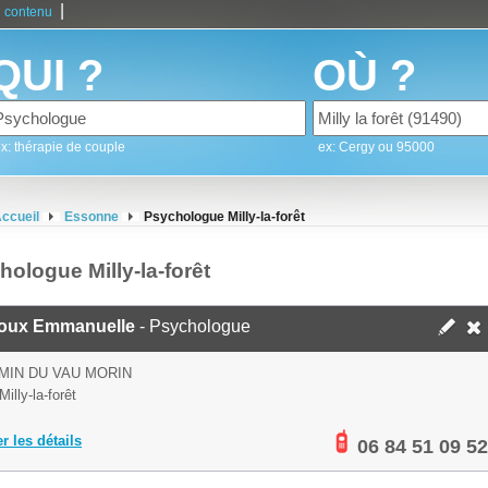
|
 contenu
QUI ?
OÙ ?
x: thérapie de couple
ex: Cergy ou 95000
ccueil
Essonne
Psychologue Milly-la-forêt
ologue Milly-la-forêt
oux Emmanuelle
- Psychologue
MIN DU VAU MORIN
illy-la-forêt
er les détails
06 84 51 09 52