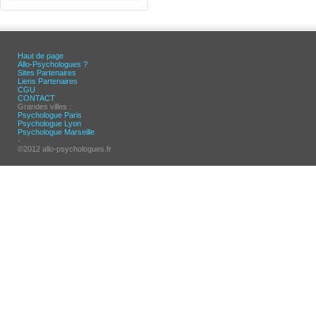
Haut de page
Allo-Psychologues ?
Sites Partenaires
Liens Partenaires
CGU
CONTACT
Grandes villes :
Psychologue Paris
Psychologue Lyon
Psychologue Marseille
-
©2012 allo-psychologues.fr