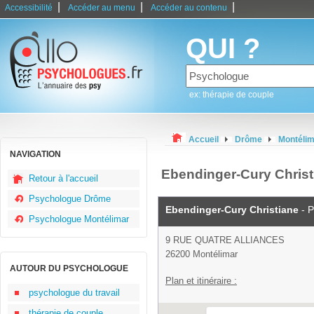
|
|
|
Accessibilité
Accéder au menu
Accéder au contenu
QUI ?
ex: thérapie de couple
Accueil
Drôme
Montéli
NAVIGATION
Ebendinger-Cury Christ
Retour à l'accueil
Psychologue Drôme
Ebendinger-Cury Christiane
- P
Psychologue Montélimar
9 RUE QUATRE ALLIANCES
26200 Montélimar
AUTOUR DU PSYCHOLOGUE
Plan et itinéraire :
psychologue du travail
thérapie de couple