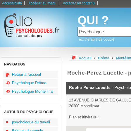
|
|
|
Accessibilité
Accéder au menu
Accéder au contenu
QUI ?
ex: thérapie de couple
Accueil
Drôme
Montéli
NAVIGATION
Roche-Perez Lucette - 
Retour à l'accueil
Psychologue Drôme
Roche-Perez Lucette
- Psychol
Psychologue Montélimar
13 AVENUE CHARLES DE GAULLE
26200 Montélimar
AUTOUR DU PSYCHOLOGUE
Plan et itinéraire :
psychologue du travail
thérapie de couple