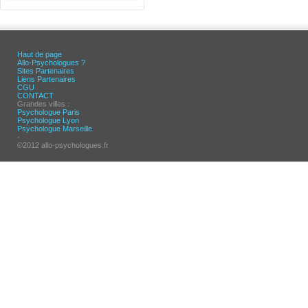
Haut de page
Allo-Psychologues ?
Sites Partenaires
Liens Partenaires
CGU
CONTACT
Grandes villes :
Psychologue Paris
Psychologue Lyon
Psychologue Marseille
-
©2012 allo-psychologues.fr