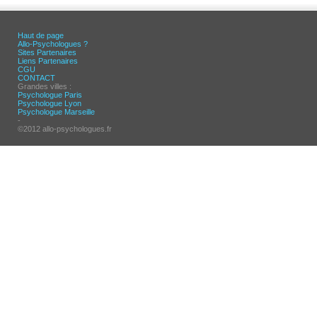
Haut de page
Allo-Psychologues ?
Sites Partenaires
Liens Partenaires
CGU
CONTACT
Grandes villes :
Psychologue Paris
Psychologue Lyon
Psychologue Marseille
-
©2012 allo-psychologues.fr