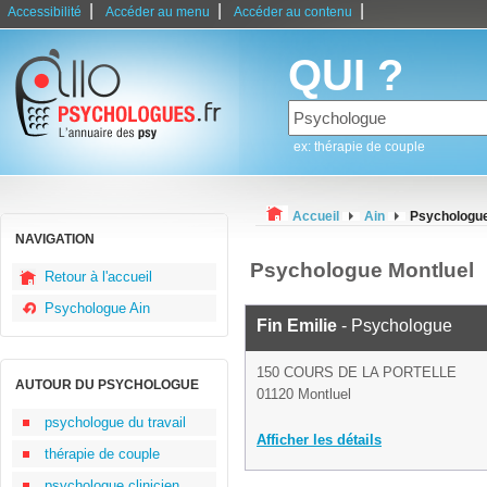
|
|
|
Accessibilité
Accéder au menu
Accéder au contenu
QUI ?
ex: thérapie de couple
Accueil
Ain
Psychologue
NAVIGATION
Psychologue Montluel
Retour à l'accueil
Psychologue Ain
Fin Emilie
- Psychologue
150 COURS DE LA PORTELLE
AUTOUR DU PSYCHOLOGUE
01120 Montluel
psychologue du travail
Afficher les détails
thérapie de couple
psychologue clinicien