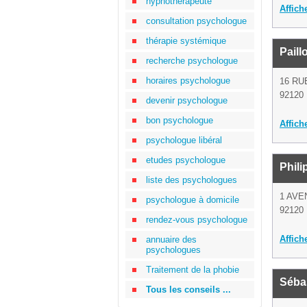
hypnothérapeute
Affich
consultation psychologue
thérapie systémique
Paill
recherche psychologue
horaires psychologue
16 RU
92120 
devenir psychologue
bon psychologue
Affich
psychologue libéral
etudes psychologue
Phili
liste des psychologues
1 AVE
psychologue à domicile
92120 
rendez-vous psychologue
Affich
annuaire des
psychologues
Traitement de la phobie
Séba
Tous les conseils ...