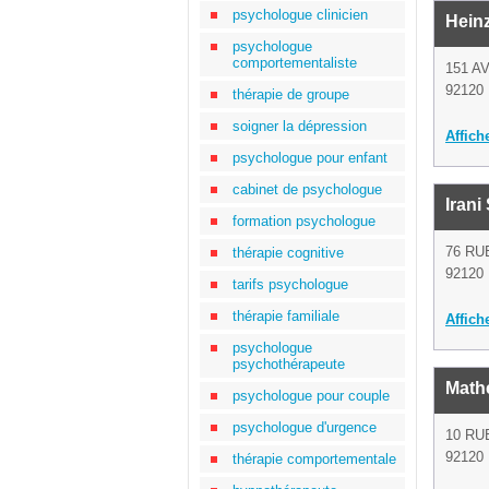
psychologue clinicien
Heinz
psychologue
comportementaliste
151 A
92120 
thérapie de groupe
soigner la dépression
Affich
psychologue pour enfant
cabinet de psychologue
Irani
formation psychologue
76 RU
thérapie cognitive
92120 
tarifs psychologue
thérapie familiale
Affich
psychologue
psychothérapeute
Math
psychologue pour couple
psychologue d'urgence
10 RU
92120 
thérapie comportementale