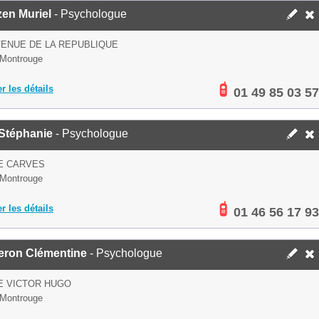
en Muriel
- Psychologue
VENUE DE LA REPUBLIQUE
Montrouge
er les détails
01 49 85 03 57
 Stéphanie
- Psychologue
E CARVES
Montrouge
er les détails
01 46 56 17 93
eron Clémentine
- Psychologue
E VICTOR HUGO
Montrouge