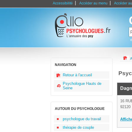
|
|
Accessibilité
Accéder au menu
Accéder au
e
A
NAVIGATION
Psyc
Retour à l'accueil
Psychologue Hauts de
Seine
Dagn
16 RU
92120 
AUTOUR DU PSYCHOLOGUE
psychologue du travail
Affich
thérapie de couple