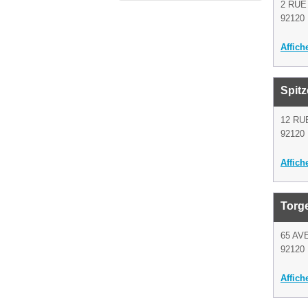
2 RU
92120 
Affich
Spitz
12 RU
92120 
Affich
Torg
65 AV
92120 
Affich