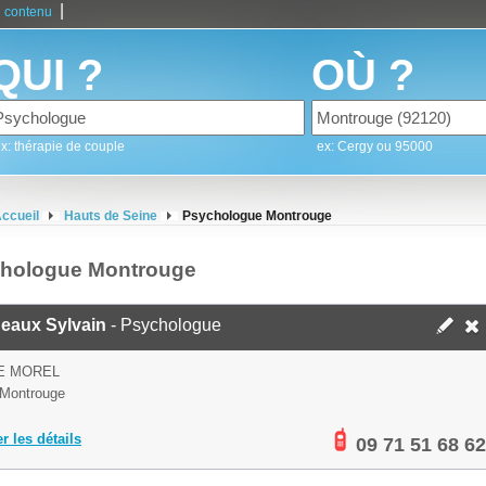
|
 contenu
QUI ?
OÙ ?
x: thérapie de couple
ex: Cergy ou 95000
ccueil
Hauts de Seine
Psychologue Montrouge
hologue Montrouge
eaux Sylvain
- Psychologue
E MOREL
Montrouge
er les détails
09 71 51 68 62