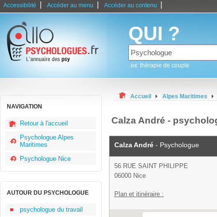
|
|
|
Accessibilité
Accéder au menu
Accéder au contenu
QUI ?
ex: thérapie de couple
Accueil
Alpes Maritimes
NAVIGATION
Calza André - psycholo
Retour à l'accueil
Psychologue Alpes
Maritimes
Calza André
- Psychologue
Psychologue Nice
56 RUE SAINT PHILIPPE
06000 Nice
AUTOUR DU PSYCHOLOGUE
Plan et itinéraire :
psychologue du travail