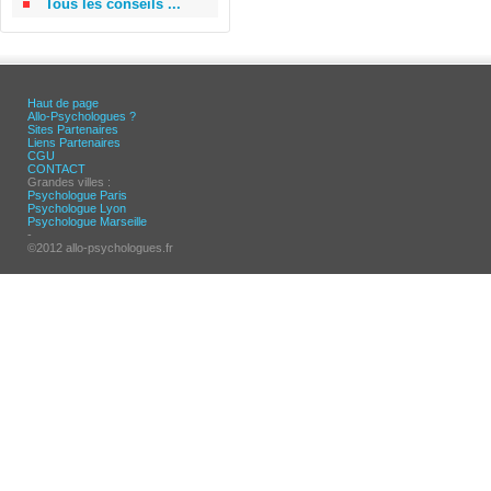
Tous les conseils ...
Haut de page
Allo-Psychologues ?
Sites Partenaires
Liens Partenaires
CGU
CONTACT
Grandes villes :
Psychologue Paris
Psychologue Lyon
Psychologue Marseille
-
©2012 allo-psychologues.fr