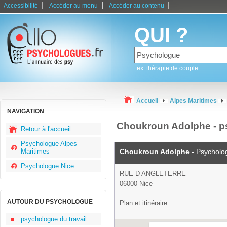
|
|
|
Accessibilité
Accéder au menu
Accéder au contenu
QUI ?
ex: thérapie de couple
Accueil
Alpes Maritimes
NAVIGATION
Choukroun Adolphe - p
Retour à l'accueil
Psychologue Alpes
Maritimes
Choukroun Adolphe
- Psycholo
Psychologue Nice
RUE D ANGLETERRE
06000 Nice
AUTOUR DU PSYCHOLOGUE
Plan et itinéraire :
psychologue du travail