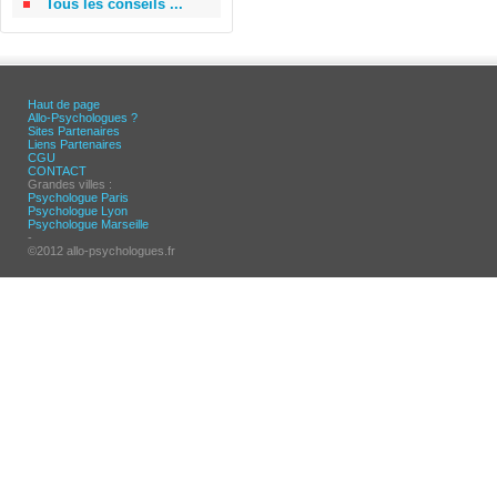
Tous les conseils ...
Haut de page
Allo-Psychologues ?
Sites Partenaires
Liens Partenaires
CGU
CONTACT
Grandes villes :
Psychologue Paris
Psychologue Lyon
Psychologue Marseille
-
©2012 allo-psychologues.fr