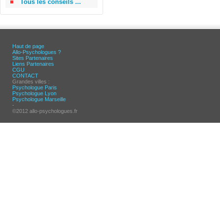
Tous les conseils ...
Haut de page
Allo-Psychologues ?
Sites Partenaires
Liens Partenaires
CGU
CONTACT
Grandes villes :
Psychologue Paris
Psychologue Lyon
Psychologue Marseille
-
©2012 allo-psychologues.fr