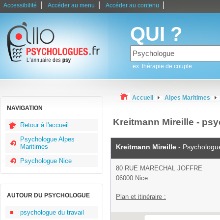
|
|
|
Accessibilité
Accéder au menu
Accéder au contenu
QUI ?
ex: thérapie de couple
Accueil
Alpes Maritimes
NAVIGATION
Kreitmann Mireille - ps
Retour à l'accueil
Psychologue Alpes
Maritimes
Kreitmann Mireille
- Psychologu
Psychologue Nice
80 RUE MARECHAL JOFFRE
06000 Nice
AUTOUR DU PSYCHOLOGUE
Plan et itinéraire :
psychologue du travail