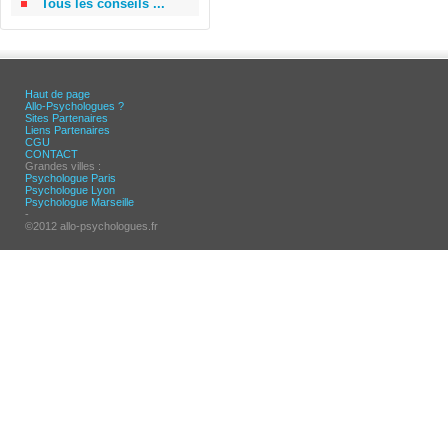
Tous les conseils ...
Haut de page
Allo-Psychologues ?
Sites Partenaires
Liens Partenaires
CGU
CONTACT
Grandes villes :
Psychologue Paris
Psychologue Lyon
Psychologue Marseille
-
©2012 allo-psychologues.fr