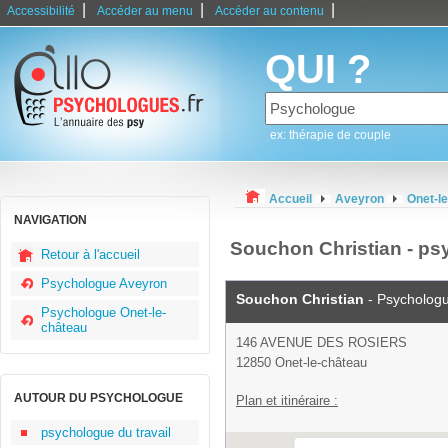
|
|
|
Accessibilité
Accéder au menu
Accéder au contenu
QUI ?
ex: thérapie de couple
Accueil
Aveyron
Onet-l
NAVIGATION
Souchon Christian - ps
Retour à l'accueil
Psychologue Aveyron
Souchon Christian
- Psycholog
Psychologue Onet-le-
château
146 AVENUE DES ROSIERS
12850 Onet-le-château
AUTOUR DU PSYCHOLOGUE
Plan et itinéraire :
psychologue du travail