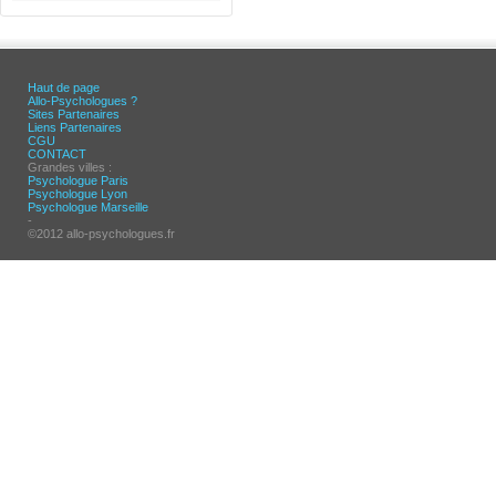
Haut de page
Allo-Psychologues ?
Sites Partenaires
Liens Partenaires
CGU
CONTACT
Grandes villes :
Psychologue Paris
Psychologue Lyon
Psychologue Marseille
-
©2012 allo-psychologues.fr