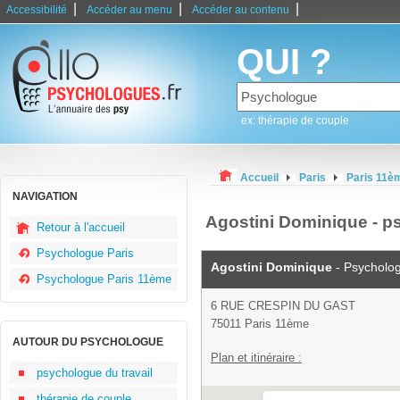
|
|
|
Accessibilité
Accéder au menu
Accéder au contenu
QUI ?
ex: thérapie de couple
Accueil
Paris
Paris 11è
NAVIGATION
Agostini Dominique - p
Retour à l'accueil
Psychologue Paris
Agostini Dominique
- Psycholo
Psychologue Paris 11ème
6 RUE CRESPIN DU GAST
75011 Paris 11ème
AUTOUR DU PSYCHOLOGUE
Plan et itinéraire :
psychologue du travail
thérapie de couple