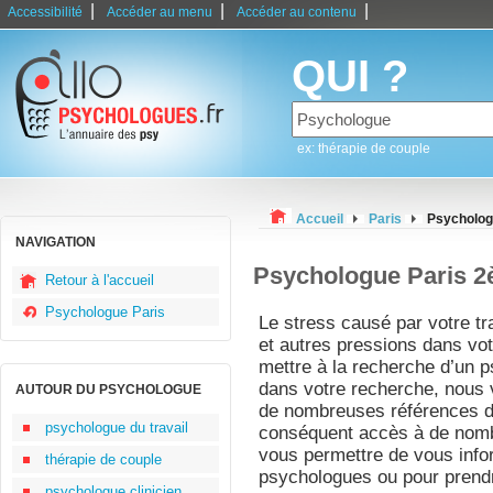
|
|
|
Accessibilité
Accéder au menu
Accéder au contenu
QUI ?
ex: thérapie de couple
Accueil
Paris
Psycholog
NAVIGATION
Psychologue Paris 
Retour à l'accueil
Psychologue Paris
Le stress causé par votre trav
et autres pressions dans vo
mettre à la recherche d’un p
dans votre recherche, nous 
AUTOUR DU PSYCHOLOGUE
de nombreuses références d
psychologue du travail
conséquent accès à de nomb
vous permettre de vous info
thérapie de couple
psychologues ou pour prend
psychologue clinicien