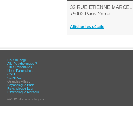
32 RUE ETIENNE MARCEL
75002 Paris 2ème
Afficher les détails
Haut de page
Allo-Psychologues ?
Sites Partenaires
Liens Partenaires
CGU
CONTACT
Grandes villes :
Psychologue Paris
Psychologue Lyon
Psychologue Marseille
-
©2012 allo-psychologues.fr