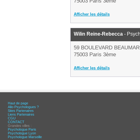
75003 Paris 3ème
Afficher les détails
Wilin Reine-Rebecca
- Psyc
59 BOULEVARD BEAUMAR
75003 Paris 3ème
Afficher les détails
Haut de page
Allo-Psychologues ?
Sites Partenaires
Liens Partenaires
CGU
CONTACT
Grandes villes :
Psychologue Paris
Psychologue Lyon
Psychologue Marseille