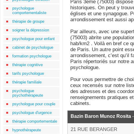
Paris 3eme (75003) dispose a
historiques. On peut y trou
psychologue
comportementaliste
églises et une synagogue. Pe
arrondissement est aussi a
thérapie de groupe
soigner la dépression
Par ailleurs, avec une super
(75003) abrite une populatio
psychologue pour enfant
hab/km2 . Voilà en bref ce 
cabinet de psychologue
de Paris. Un autre point esse
arrondissement, c’est qu’il 
formation psychologue
Paris répertoriés sur notre 
thérapie cognitive
psychologue.
tarifs psychologue
Pour vous permettre de choi
thérapie familiale
ceux recensés sur notre list
psychologue
des adresses et des coordon
psychothérapeute
renseignements pratiques et
cabinets.
psychologue pour couple
psychologue d'urgence
Bazin Baron Munoz Rosita
-
thérapie comportementale
21 RUE BERANGER
hypnothérapeute