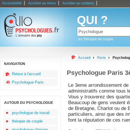
|
|
|
Accessibilité
Accéder au menu
Accéder au contenu
QUI ?
ex: thérapie de couple
Accueil
Paris
Psycholog
NAVIGATION
Psychologue Paris 
Retour à l'accueil
Psychologue Paris
Le 3eme arrondissement de 
administratifs comme tous l
Vous y trouverez des quartie
Beaucoup de gens veulent él
AUTOUR DU PSYCHOLOGUE
de Bretagne, Charlot ou de B
psychologue du travail
particuliers, ainsi que des 
font la réputation de ces ru
thérapie de couple
psychologue clinicien