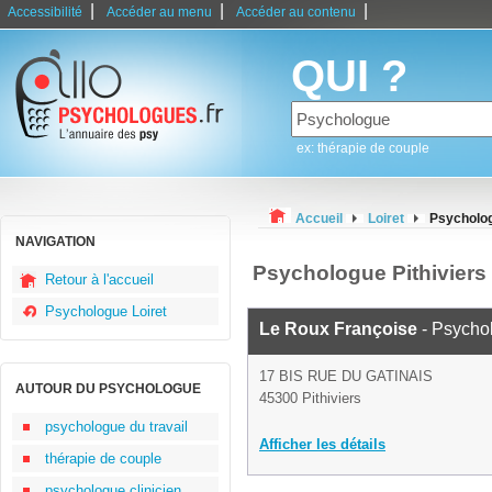
|
|
|
Accessibilité
Accéder au menu
Accéder au contenu
QUI ?
ex: thérapie de couple
Accueil
Loiret
Psycholog
NAVIGATION
Psychologue Pithiviers
Retour à l'accueil
Psychologue Loiret
Le Roux Françoise
- Psycho
17 BIS RUE DU GATINAIS
AUTOUR DU PSYCHOLOGUE
45300 Pithiviers
psychologue du travail
Afficher les détails
thérapie de couple
psychologue clinicien