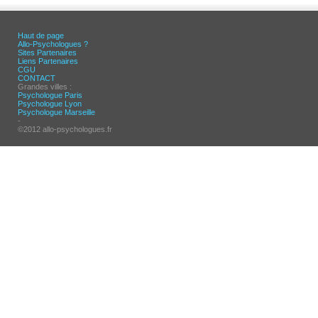
Haut de page
Allo-Psychologues ?
Sites Partenaires
Liens Partenaires
CGU
CONTACT
Grandes villes :
Psychologue Paris
Psychologue Lyon
Psychologue Marseille
-
©2012 allo-psychologues.fr