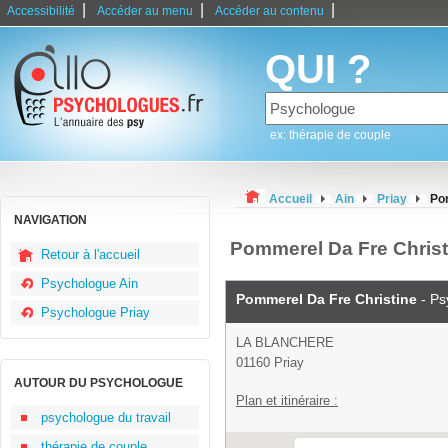
|
|
|
Accessibilité
Accéder au menu
Accéder au contenu
QUI ?
ex: thérapie de couple
Accueil
Ain
Priay
Po
NAVIGATION
Pommerel Da Fre Christ
Retour à l'accueil
Psychologue Ain
Pommerel Da Fre Christine
- Ps
Psychologue Priay
LA BLANCHERE
01160 Priay
AUTOUR DU PSYCHOLOGUE
Plan et itinéraire :
psychologue du travail
thérapie de couple