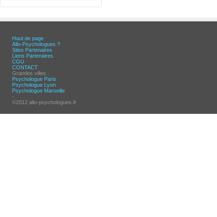
Haut de page
Allo-Psychologues ?
Sites Partenaires
Liens Partenaires
CGU
CONTACT
Grandes villes :
Psychologue Paris
Psychologue Lyon
Psychologue Marseille
-
©2012 allo-psychologues.fr