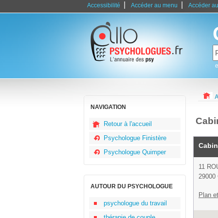
|
|
Accessibilité
Accéder au menu
Accéder au
e
A
NAVIGATION
Cabi
Retour à l'accueil
Psychologue Finistère
Cabin
Psychologue Quimper
11 RO
29000
AUTOUR DU PSYCHOLOGUE
Plan et
psychologue du travail
thérapie de couple