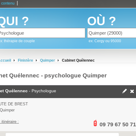
|
 contenu
QUI ?
OÙ ?
x: thérapie de couple
ex: Cergy ou 95000
ccueil
Finistère
Quimper
Cabinet Quélennec
net Quélennec - psychologue Quimper
et Quélennec
- Psychologue
UTE DE BREST
 Quimper
 itinéraire :
09 79 67 50 71