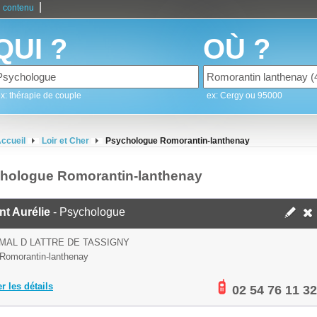
|
 contenu
QUI ?
OÙ ?
x: thérapie de couple
ex: Cergy ou 95000
ccueil
Loir et Cher
Psychologue Romorantin-lanthenay
hologue Romorantin-lanthenay
ant Aurélie
- Psychologue
 MAL D LATTRE DE TASSIGNY
Romorantin-lanthenay
er les détails
02 54 76 11 32