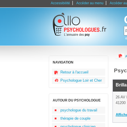
|
|
Accessibilité
Accéder au menu
Accéder au
e
A
NAVIGATION
Psyc
Retour à l'accueil
Psychologue Loir et Cher
Brill
26 AV
AUTOUR DU PSYCHOLOGUE
41200 
psychologue du travail
Affich
thérapie de couple
psychologue clinicien