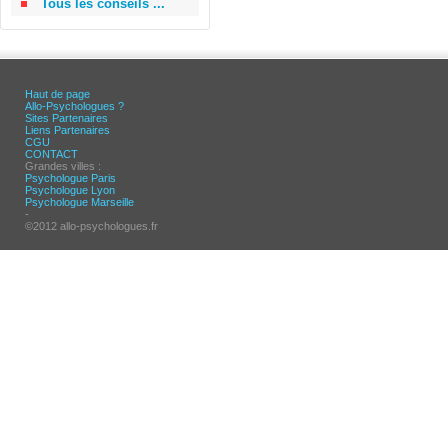
Tous les conseils ...
Haut de page
Allo-Psychologues ?
Sites Partenaires
Liens Partenaires
CGU
CONTACT
Grandes villes :
Psychologue Paris
Psychologue Lyon
Psychologue Marseille
-
©2012 allo-psychologues.fr