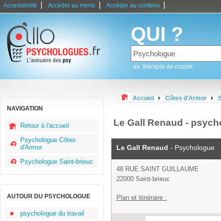
|
|
|
Accessibilité
Accéder au menu
Accéder au contenu
QUI ?
ex: thérapie de couple
Accueil
Côtes d'Armor
S
NAVIGATION
Le Gall Renaud - psych
Retour à l'accueil
Psychologue Côtes
d'Armor
Le Gall Renaud
- Psychologue
Psychologue Saint-brieuc
48 RUE SAINT GUILLAUME
22000 Saint-brieuc
AUTOUR DU PSYCHOLOGUE
Plan et itinéraire :
psychologue du travail