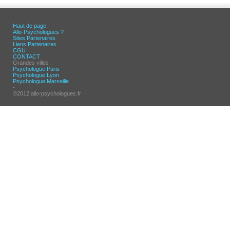
Haut de page
Allo-Psychologues ?
Sites Partenaires
Liens Partenaires
CGU
CONTACT
Grandes villes :
Psychologue Paris
Psychologue Lyon
Psychologue Marseille
-
©2012 allo-psychologues.fr