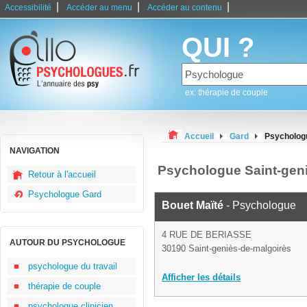
|
|
|
Accessibilité
Accéder au menu
Accéder au contenu
QUI ?
ex: thérapie de couple
Accueil
Gard
Psychologu
NAVIGATION
Psychologue Saint-gen
Retour à l'accueil
Psychologue Gard
Bouet Maïté
- Psychologue
4 RUE DE BERIASSE
AUTOUR DU PSYCHOLOGUE
30190 Saint-geniès-de-malgoirès
psychologue du travail
Afficher les détails
thérapie de couple
psychologue clinicien