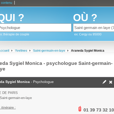
|
 contenu
QUI ?
OÙ ?
x: thérapie de couple
ex: Cergy ou 95000
ccueil
Yvelines
Saint-germain-en-laye
Araneda Sygiel Monica
eda Sygiel Monica - psychologue Saint-germain-
aye
da Sygiel Monica
- Psychologue
E DE PARIS
Saint-germain-en-laye
 itinéraire :
01 39 73 32 10