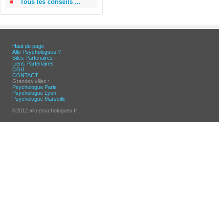
Tous les conseils ...
Haut de page
Allo-Psychologues ?
Sites Partenaires
Liens Partenaires
CGU
CONTACT
Grandes villes :
Psychologue Paris
Psychologue Lyon
Psychologue Marseille
-
©2012 allo-psychologues.fr