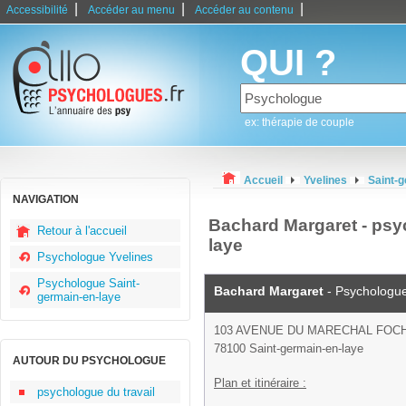
|
|
|
Accessibilité
Accéder au menu
Accéder au contenu
QUI ?
ex: thérapie de couple
Accueil
Yvelines
Saint-g
NAVIGATION
Bachard Margaret - psy
Retour à l'accueil
laye
Psychologue Yvelines
Psychologue Saint-
Bachard Margaret
- Psychologu
germain-en-laye
103 AVENUE DU MARECHAL FOC
78100 Saint-germain-en-laye
AUTOUR DU PSYCHOLOGUE
Plan et itinéraire :
psychologue du travail