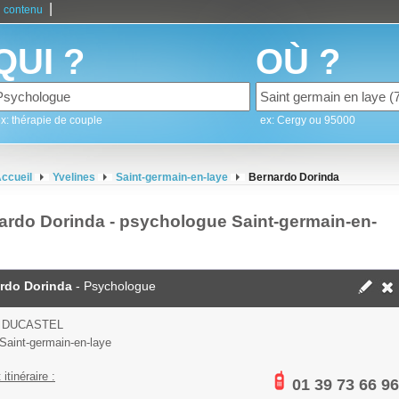
|
 contenu
QUI ?
OÙ ?
x: thérapie de couple
ex: Cergy ou 95000
ccueil
Yvelines
Saint-germain-en-laye
Bernardo Dorinda
ardo Dorinda - psychologue Saint-germain-en-
rdo Dorinda
- Psychologue
 DUCASTEL
Saint-germain-en-laye
 itinéraire :
01 39 73 66 96