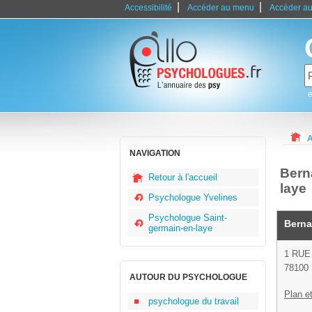
|
|
Accessibilité
Accéder au menu
Accéder au
e
A
NAVIGATION
Bern
Retour à l'accueil
laye
Psychologue Yvelines
Psychologue Saint-
Berna
germain-en-laye
1 RUE
78100 
AUTOUR DU PSYCHOLOGUE
Plan et
psychologue du travail