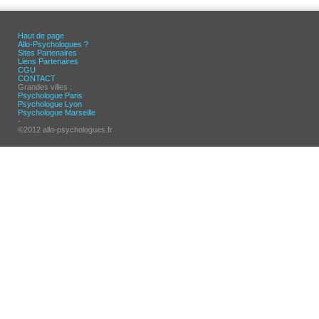
Haut de page
Allo-Psychologues ?
Sites Partenaires
Liens Partenaires
CGU
CONTACT
Grandes villes :
Psychologue Paris
Psychologue Lyon
Psychologue Marseille
-
©2012 allo-psychologues.fr