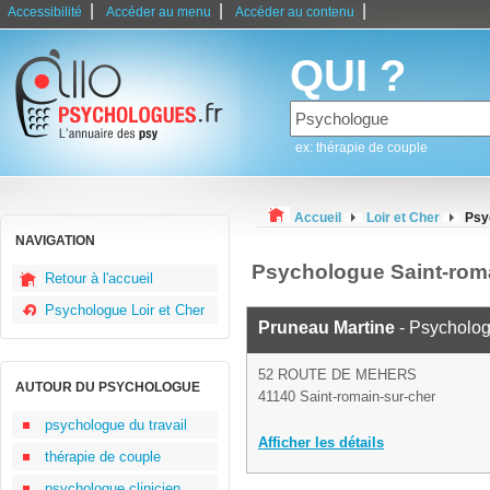
|
|
|
Accessibilité
Accéder au menu
Accéder au contenu
QUI ?
ex: thérapie de couple
Accueil
Loir et Cher
Psy
NAVIGATION
Psychologue Saint-roma
Retour à l'accueil
Psychologue Loir et Cher
Pruneau Martine
- Psycholo
52 ROUTE DE MEHERS
AUTOUR DU PSYCHOLOGUE
41140 Saint-romain-sur-cher
psychologue du travail
Afficher les détails
thérapie de couple
psychologue clinicien