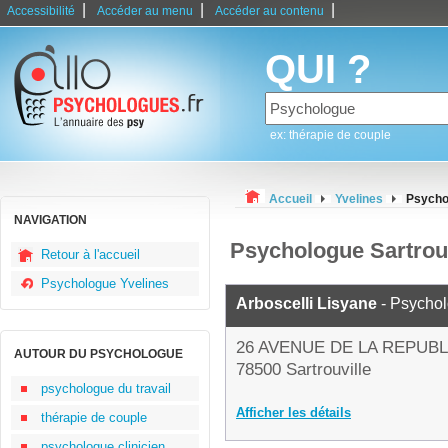
|
|
|
Accessibilité
Accéder au menu
Accéder au contenu
QUI ?
ex: thérapie de couple
Accueil
Yvelines
Psychol
NAVIGATION
Psychologue Sartrouv
Retour à l'accueil
Psychologue Yvelines
Arboscelli Lisyane
- Psycho
26 AVENUE DE LA REPUB
AUTOUR DU PSYCHOLOGUE
78500 Sartrouville
psychologue du travail
Afficher les détails
thérapie de couple
psychologue clinicien