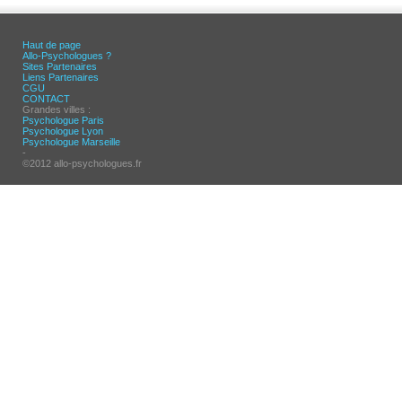
Haut de page
Allo-Psychologues ?
Sites Partenaires
Liens Partenaires
CGU
CONTACT
Grandes villes :
Psychologue Paris
Psychologue Lyon
Psychologue Marseille
-
©2012 allo-psychologues.fr