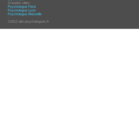
Grandes villes :
Psychologue Paris
Psychologue Lyon
Psychologue Marseille
-
©2012 allo-psychologues.fr