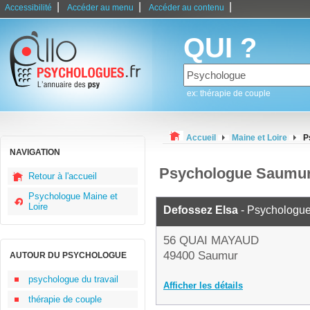
|
|
|
Accessibilité
Accéder au menu
Accéder au contenu
QUI ?
ex: thérapie de couple
Accueil
Maine et Loire
P
NAVIGATION
Psychologue Saumu
Retour à l'accueil
Psychologue Maine et
Loire
Defossez Elsa
- Psychologu
56 QUAI MAYAUD
49400 Saumur
AUTOUR DU PSYCHOLOGUE
psychologue du travail
Afficher les détails
thérapie de couple