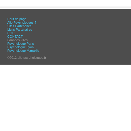
Haut de page
Allo-Psychologues ?
Sites Partenaires
Liens Partenaires
CGU
CONTACT
Grandes villes :
Psychologue Paris
Psychologue Lyon
Psychologue Marseille
-
©2012 allo-psychologues.fr