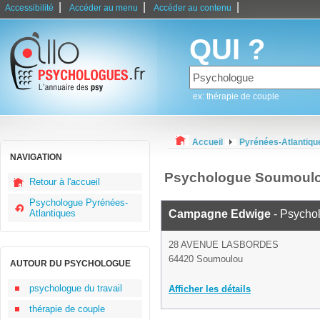
|
|
|
Accessibilité
Accéder au menu
Accéder au contenu
QUI ?
ex: thérapie de couple
Accueil
Pyrénées-Atlantiqu
NAVIGATION
Psychologue Soumoul
Retour à l'accueil
Psychologue Pyrénées-
Atlantiques
Campagne Edwige
- Psycho
28 AVENUE LASBORDES
64420 Soumoulou
AUTOUR DU PSYCHOLOGUE
psychologue du travail
Afficher les détails
thérapie de couple