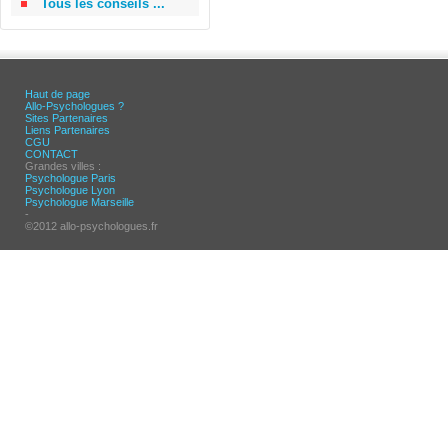
Tous les conseils ...
Haut de page
Allo-Psychologues ?
Sites Partenaires
Liens Partenaires
CGU
CONTACT
Grandes villes :
Psychologue Paris
Psychologue Lyon
Psychologue Marseille
-
©2012 allo-psychologues.fr