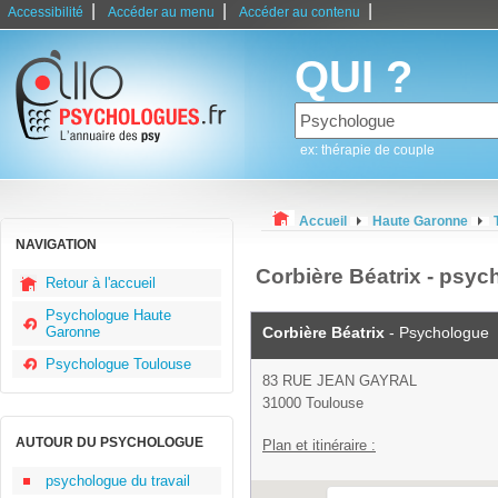
|
|
|
Accessibilité
Accéder au menu
Accéder au contenu
QUI ?
ex: thérapie de couple
Accueil
Haute Garonne
NAVIGATION
Corbière Béatrix - psy
Retour à l'accueil
Psychologue Haute
Garonne
Corbière Béatrix
- Psychologue
Psychologue Toulouse
83 RUE JEAN GAYRAL
31000 Toulouse
AUTOUR DU PSYCHOLOGUE
Plan et itinéraire :
psychologue du travail