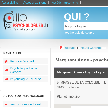
|
|
|
Accessibilité
Accéder au menu
Accéder au contenu
QUI ?
ex: thérapie de couple
Accueil
Haute Garonne
NAVIGATION
Marquant Anne - psych
Retour à l'accueil
Psychologue Haute
Garonne
Marquant Anne
- Psychologue
Psychologue Toulouse
5 IMPASSE DE LA COLOMBETTE
31000 Toulouse
AUTOUR DU PSYCHOLOGUE
Plan et itinéraire :
psychologue du travail