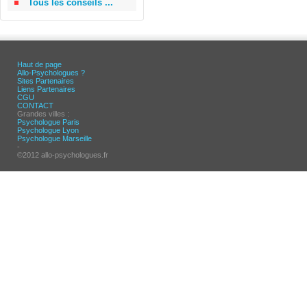
Tous les conseils ...
Haut de page
Allo-Psychologues ?
Sites Partenaires
Liens Partenaires
CGU
CONTACT
Grandes villes :
Psychologue Paris
Psychologue Lyon
Psychologue Marseille
-
©2012 allo-psychologues.fr