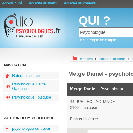
|
|
|
Accessibilité
Accéder au menu
Accéder au contenu
QUI ?
ex: thérapie de couple
Accueil
Haute Garonne
NAVIGATION
Metge Daniel - psycho
Retour à l'accueil
Psychologue Haute
Garonne
Metge Daniel
- Psychologue
Psychologue Toulouse
44 RUE LEO LAGRANGE
31000 Toulouse
AUTOUR DU PSYCHOLOGUE
Plan et itinéraire :
psychologue du travail