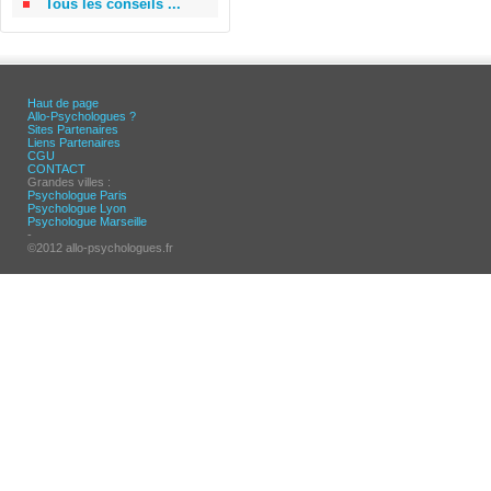
Tous les conseils ...
Haut de page
Allo-Psychologues ?
Sites Partenaires
Liens Partenaires
CGU
CONTACT
Grandes villes :
Psychologue Paris
Psychologue Lyon
Psychologue Marseille
-
©2012 allo-psychologues.fr