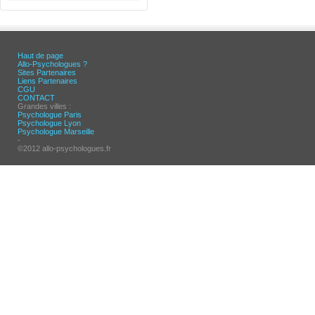
Haut de page
Allo-Psychologues ?
Sites Partenaires
Liens Partenaires
CGU
CONTACT
Grandes villes :
Psychologue Paris
Psychologue Lyon
Psychologue Marseille
-
©2012 allo-psychologues.fr