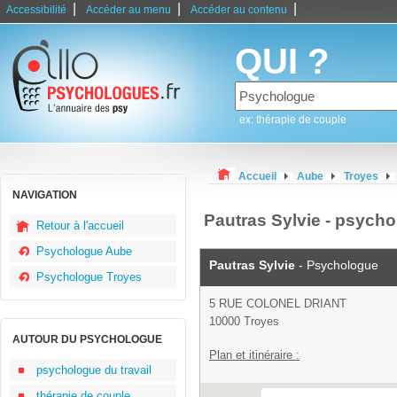
|
|
|
Accessibilité
Accéder au menu
Accéder au contenu
QUI ?
ex: thérapie de couple
Accueil
Aube
Troyes
NAVIGATION
Pautras Sylvie - psych
Retour à l'accueil
Psychologue Aube
Pautras Sylvie
- Psychologue
Psychologue Troyes
5 RUE COLONEL DRIANT
10000 Troyes
AUTOUR DU PSYCHOLOGUE
Plan et itinéraire :
psychologue du travail
thérapie de couple