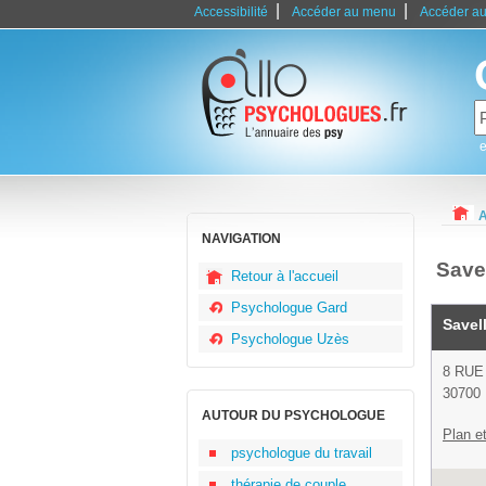
|
|
Accessibilité
Accéder au menu
Accéder au
e
A
NAVIGATION
Save
Retour à l'accueil
Psychologue Gard
Savel
Psychologue Uzès
8 RUE
30700
AUTOUR DU PSYCHOLOGUE
Plan et
psychologue du travail
thérapie de couple