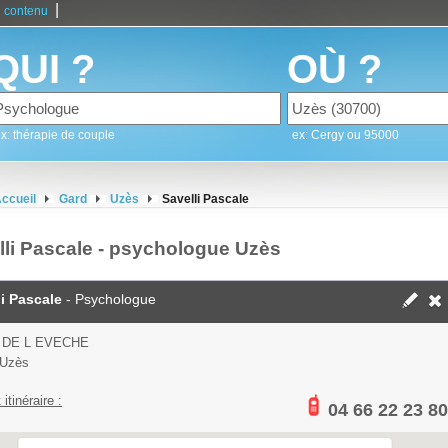
|
 contenu
QUI ?
OÙ ?
x: thérapie de couple
ex: Cergy ou 95000
ccueil
Gard
Uzès
Savelli Pascale
lli Pascale - psychologue Uzès
li Pascale
- Psychologue
 DE L EVECHE
 Uzès
 itinéraire :
04 66 22 23 80