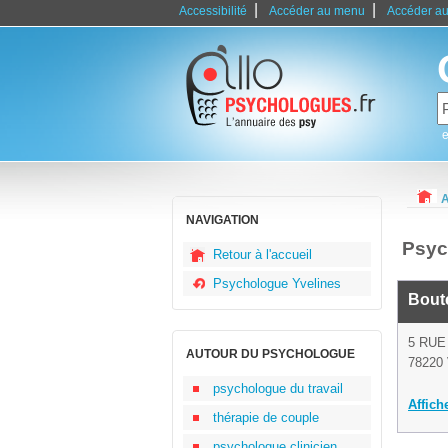
|
|
Accessibilité
Accéder au menu
Accéder au
e
A
NAVIGATION
Psyc
Retour à l'accueil
Psychologue Yvelines
Boute
5 RUE
AUTOUR DU PSYCHOLOGUE
78220 
psychologue du travail
Affich
thérapie de couple
psychologue clinicien