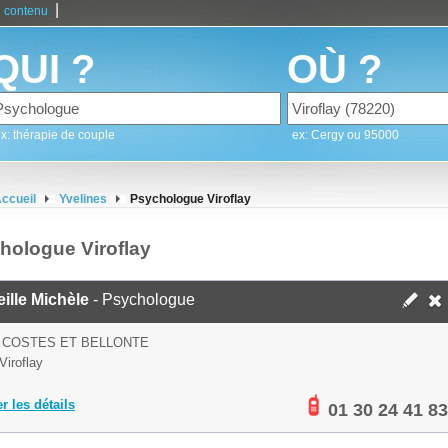
|
 contenu
QUI ?
OÙ ?
x: thérapie de couple
ex: Cergy ou 95000
ccueil
Yvelines
Psychologue Viroflay
hologue Viroflay
ille Michèle
- Psychologue
 COSTES ET BELLONTE
Viroflay
er les détails
01 30 24 41 83