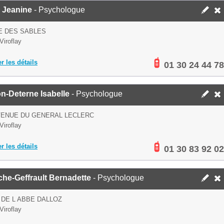
 Jeanine
- Psychologue
E DES SABLES
Viroflay
er les détails
01 30 24 44 78
n-Deterne Isabelle
- Psychologue
VENUE DU GENERAL LECLERC
Viroflay
er les détails
01 30 83 92 02
he-Geffrault Bernadette
- Psychologue
 DE L ABBE DALLOZ
Viroflay