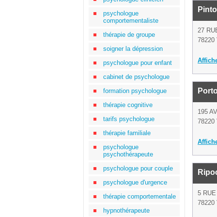
Pinto
psychologue
comportementaliste
27 RU
thérapie de groupe
78220 
soigner la dépression
Affich
psychologue pour enfant
cabinet de psychologue
Porto
formation psychologue
thérapie cognitive
195 A
tarifs psychologue
78220 
thérapie familiale
Affich
psychologue
psychothérapeute
psychologue pour couple
Ripoc
psychologue d'urgence
5 RUE
thérapie comportementale
78220 
hypnothérapeute