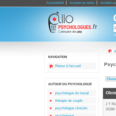
|
|
Accessibilité
Accéder au menu
Accéder au
e
A
NAVIGATION
Psyc
Retour à l'accueil
AUTOUR DU PSYCHOLOGUE
Olivi
psychologue du travail
thérapie de couple
2 T R
psychologue clinicien
25390
psychologue