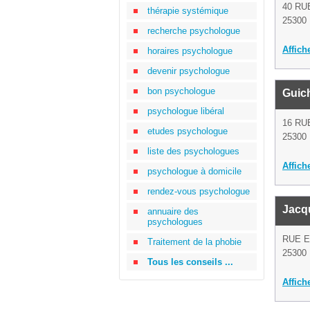
40 RU
thérapie systémique
25300 
recherche psychologue
Affich
horaires psychologue
devenir psychologue
bon psychologue
Guic
psychologue libéral
16 RU
etudes psychologue
25300 
liste des psychologues
Affich
psychologue à domicile
rendez-vous psychologue
Jacq
annuaire des
psychologues
RUE 
Traitement de la phobie
25300 
Tous les conseils ...
Affich