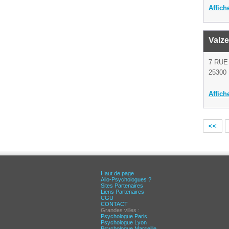
Affich
Valze
7 RU
25300 
Affich
<<
Haut de page
Allo-Psychologues ?
Sites Partenaires
Liens Partenaires
CGU
CONTACT
Grandes villes :
Psychologue Paris
Psychologue Lyon
Psychologue Marseille