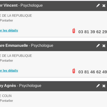
er Vincent
- Psychologue
E DE LA REPUBLIQUE
Pontarlier
er les détails
03 81 39 62 29
are Emmanuelle
- Psychologue
E DE LA REPUBLIQUE
Pontarlier
er les détails
03 81 46 62 49
ny Agnès
- Psychologue
E COLIN
Pontarlier