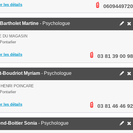
er les détails
0609449720
Bartholet Martine
- Psychologue
E DU MAGASIN
Pontarlier
er les détails
03 81 39 00 98
t-Boudriot Myriam
- Psychologue
 HENRI POINCARE
Pontarlier
er les détails
03 81 46 46 92
ond-Boitier Sonia
- Psychologue