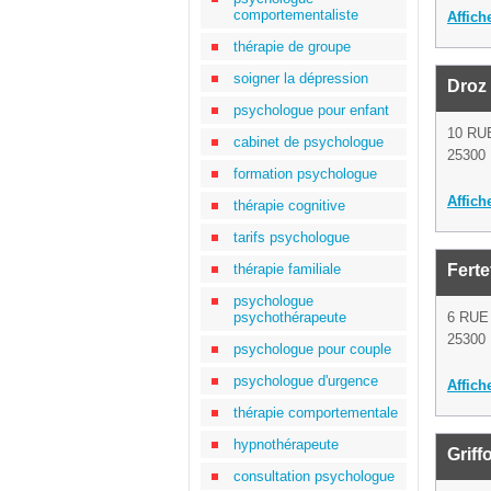
comportementaliste
Affich
thérapie de groupe
soigner la dépression
Droz 
psychologue pour enfant
10 RU
cabinet de psychologue
25300 
formation psychologue
Affich
thérapie cognitive
tarifs psychologue
thérapie familiale
Ferte
psychologue
psychothérapeute
6 RUE
25300 
psychologue pour couple
psychologue d'urgence
Affich
thérapie comportementale
hypnothérapeute
Griff
consultation psychologue