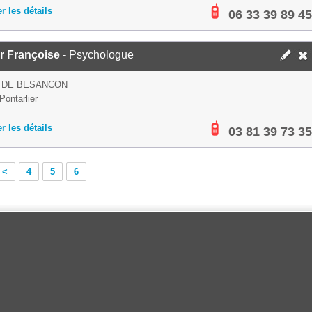
er les détails
06 33 39 89 45
r Françoise
- Psychologue
E DE BESANCON
Pontarlier
er les détails
03 81 39 73 35
<
4
5
6