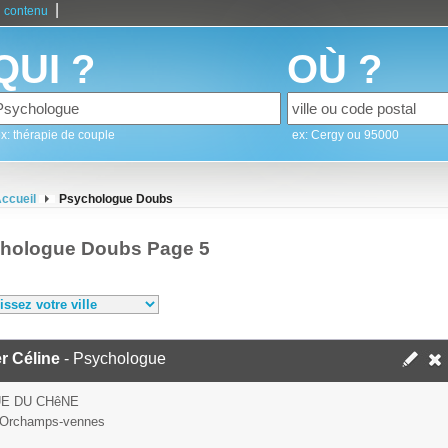
|
 contenu
QUI ?
OÙ ?
x: thérapie de couple
ex: Cergy ou 95000
ccueil
Psychologue Doubs
hologue Doubs Page 5
er Céline
- Psychologue
UE DU CHêNE
 Orchamps-vennes