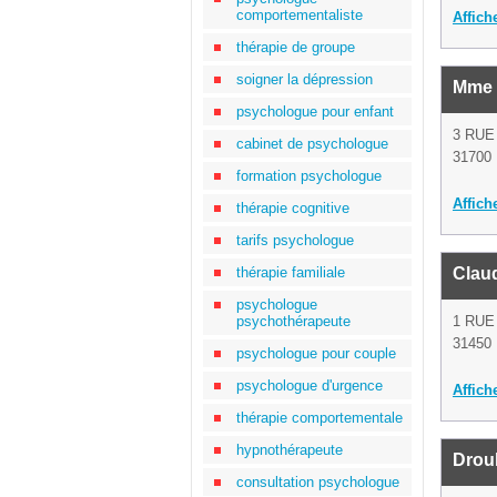
comportementaliste
Affich
thérapie de groupe
soigner la dépression
Mme 
psychologue pour enfant
3 RUE
cabinet de psychologue
31700 
formation psychologue
Affich
thérapie cognitive
tarifs psychologue
thérapie familiale
Clau
psychologue
psychothérapeute
1 RU
31450 
psychologue pour couple
psychologue d'urgence
Affich
thérapie comportementale
hypnothérapeute
Drou
consultation psychologue