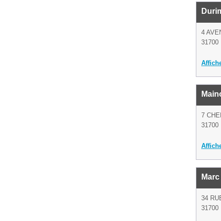
Duri
4 AVE
31700 
Affich
Main
7 CHE
31700 
Affich
Marc 
34 RU
31700 