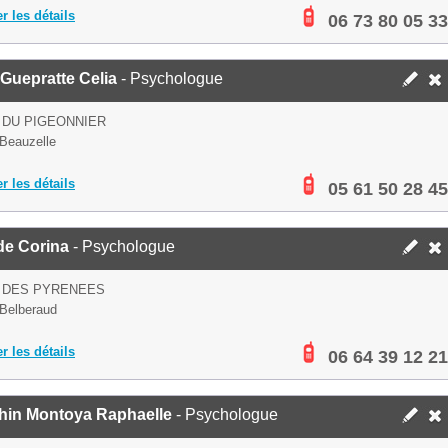
er les détails
06 73 80 05 33
Guepratte Celia
- Psychologue
 DU PIGEONNIER
Beauzelle
er les détails
05 61 50 28 45
de Corina
- Psychologue
E DES PYRENEES
Belberaud
er les détails
06 64 39 12 21
hin Montoya Raphaelle
- Psychologue