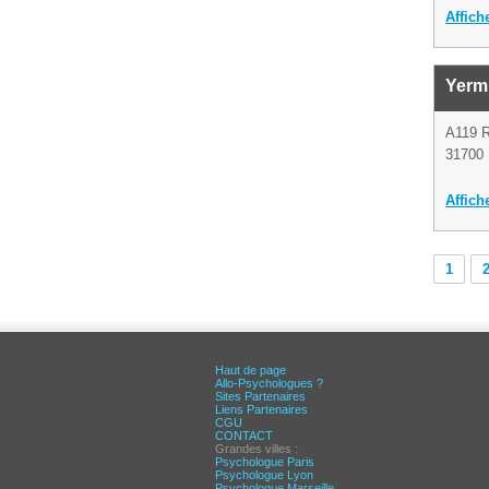
Affich
Yerm
A119 
31700 
Affich
1
Haut de page
Allo-Psychologues ?
Sites Partenaires
Liens Partenaires
CGU
CONTACT
Grandes villes :
Psychologue Paris
Psychologue Lyon
Psychologue Marseille