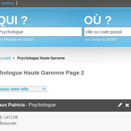
|
 contenu
QUI ?
OÙ ?
x: thérapie de couple
ex: Cergy ou 95000
ccueil
Psychologue Haute Garonne
hologue Haute Garonne Page 2
ux Patricia
- Psychologue
E LATCHE
Beauzelle