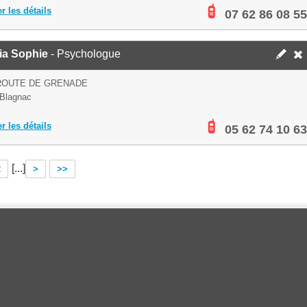
er les détails
07 62 86 08 55
ia Sophie
- Psychologue
ROUTE DE GRENADE
Blagnac
er les détails
05 62 74 10 63
[...]
2
>
>>