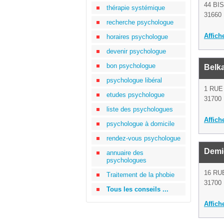
44 BI
thérapie systémique
31660 
recherche psychologue
Affich
horaires psychologue
devenir psychologue
bon psychologue
Belk
psychologue libéral
1 RUE
etudes psychologue
31700 
liste des psychologues
Affich
psychologue à domicile
rendez-vous psychologue
Demi
annuaire des
psychologues
16 RU
Traitement de la phobie
31700 
Tous les conseils ...
Affich