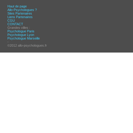
Haut de page
Allo-Psychologues ?
Sites Partenaires
Liens Partenaires
CGU
CONTACT
Grandes villes :
Psychologue Paris
Psychologue Lyon
Psychologue Marseille
-
©2012 allo-psychologues.fr