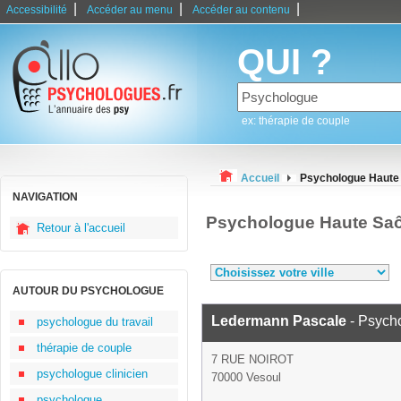
|
|
|
Accessibilité
Accéder au menu
Accéder au contenu
QUI ?
ex: thérapie de couple
Accueil
Psychologue Haute
NAVIGATION
Psychologue Haute Sa
Retour à l'accueil
AUTOUR DU PSYCHOLOGUE
Ledermann Pascale
- Psych
psychologue du travail
thérapie de couple
7 RUE NOIROT
psychologue clinicien
70000 Vesoul
psychologue