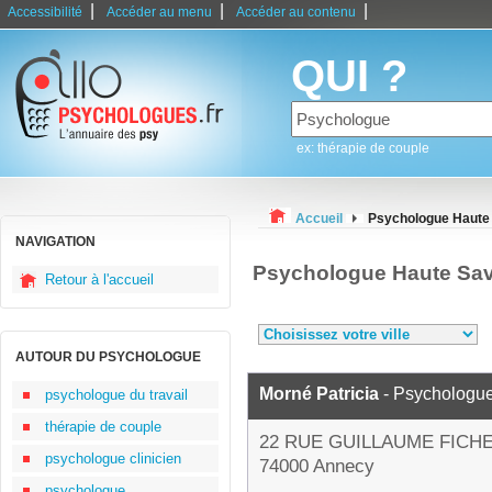
|
|
|
Accessibilité
Accéder au menu
Accéder au contenu
QUI ?
ex: thérapie de couple
Accueil
Psychologue Haute
NAVIGATION
Psychologue Haute Sav
Retour à l'accueil
AUTOUR DU PSYCHOLOGUE
Morné Patricia
- Psychologu
psychologue du travail
thérapie de couple
22 RUE GUILLAUME FICH
psychologue clinicien
74000 Annecy
psychologue