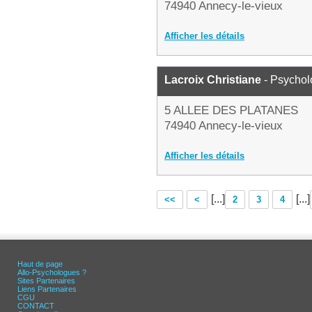
74940 Annecy-le-vieux
Afficher les détails
Lacroix Christiane
- Psycho
5 ALLEE DES PLATANES
74940 Annecy-le-vieux
Afficher les détails
[...]
[...]
<<
<
2
3
4
Haut de page
Allo-Psychologues ?
Sites Partenaires
Liens Partenaires
CGU
CONTACT