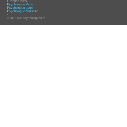
Grandes villes :
Psychologue Paris
Psychologue Lyon
Psychologue Marseille
-
©2012 allo-psychologues.fr