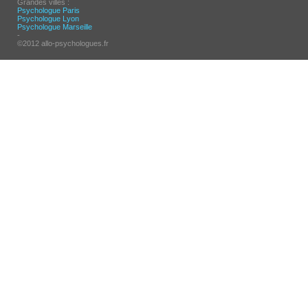
Grandes villes :
Psychologue Paris
Psychologue Lyon
Psychologue Marseille
-
©2012 allo-psychologues.fr