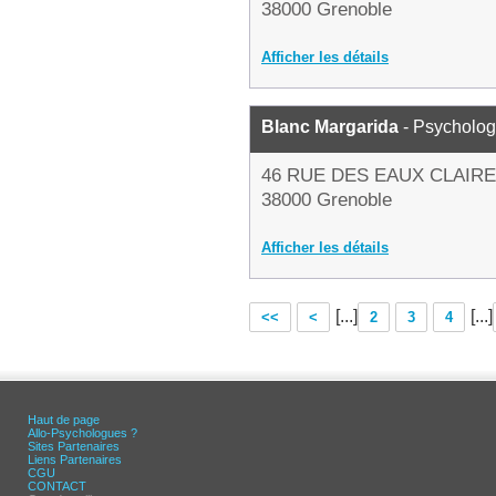
38000 Grenoble
Afficher les détails
Blanc Margarida
- Psycholo
46 RUE DES EAUX CLAIR
38000 Grenoble
Afficher les détails
[...]
[...]
<<
<
2
3
4
Haut de page
Allo-Psychologues ?
Sites Partenaires
Liens Partenaires
CGU
CONTACT