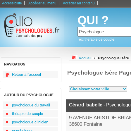
|
|
|
Accessibilité
Accéder au menu
Accéder au contenu
QUI ?
ex: thérapie de couple
Accueil
Psychologue Isère
NAVIGATION
Psychologue Isère Pag
Retour à l'accueil
AUTOUR DU PSYCHOLOGUE
Gérard Isabelle
- Psychologu
psychologue du travail
thérapie de couple
9 AVENUE ARISTIDE BRIA
psychologue clinicien
38600 Fontaine
psychologue