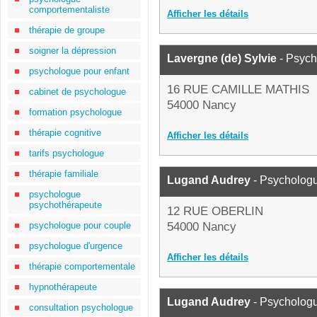
comportementaliste
Afficher les détails
thérapie de groupe
soigner la dépression
Lavergne (de) Sylvie
- Psyc
psychologue pour enfant
16 RUE CAMILLE MATHIS
cabinet de psychologue
54000 Nancy
formation psychologue
thérapie cognitive
Afficher les détails
tarifs psychologue
thérapie familiale
Lugand Audrey
- Psycholog
psychologue
psychothérapeute
12 RUE OBERLIN
psychologue pour couple
54000 Nancy
psychologue d'urgence
Afficher les détails
thérapie comportementale
hypnothérapeute
Lugand Audrey
- Psycholog
consultation psychologue