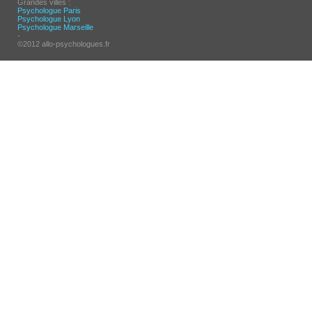
Grandes villes :
Psychologue Paris
Psychologue Lyon
Psychologue Marseille
-
©2012 allo-psychologues.fr