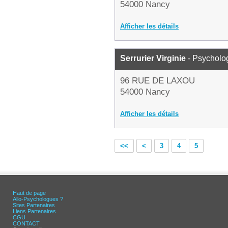
54000 Nancy
Afficher les détails
Serrurier Virginie
- Psycholo
96 RUE DE LAXOU
54000 Nancy
Afficher les détails
<<
<
3
4
5
Haut de page
Allo-Psychologues ?
Sites Partenaires
Liens Partenaires
CGU
CONTACT