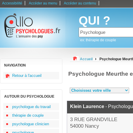
|
|
|
Accessibilité
Accéder au menu
Accéder au contenu
QUI ?
ex: thérapie de couple
Accueil
Psychologue Meurth
NAVIGATION
Psychologue Meurthe e
Retour à l'accueil
AUTOUR DU PSYCHOLOGUE
Klein Laurence
- Psycholog
psychologue du travail
thérapie de couple
3 RUE GRANDVILLE
psychologue clinicien
54000 Nancy
psychologue