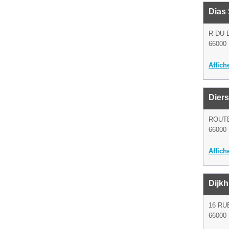
Dias 
R DU 
66000 
Affich
Diers
ROUT
66000 
Affich
Dijkh
16 RU
66000 