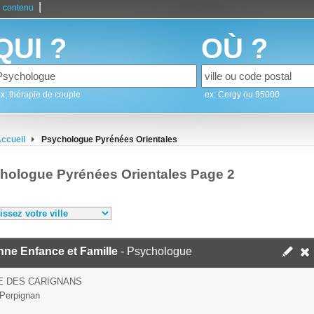
|
 contenu
QUI ?
OÙ ?
x: thérapie de couple
ex: Cergy ou 95000
ccueil
Psychologue Pyrénées Orientales
hologue Pyrénées Orientales Page 2
ne Enfance et Famille
- Psychologue
E DES CARIGNANS
Perpignan