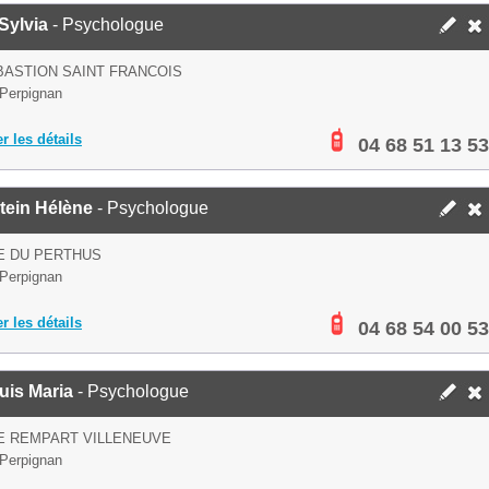
Sylvia
- Psychologue
BASTION SAINT FRANCOIS
Perpignan
er les détails
04 68 51 13 53
tein Hélène
- Psychologue
E DU PERTHUS
Perpignan
er les détails
04 68 54 00 53
uis Maria
- Psychologue
E REMPART VILLENEUVE
Perpignan