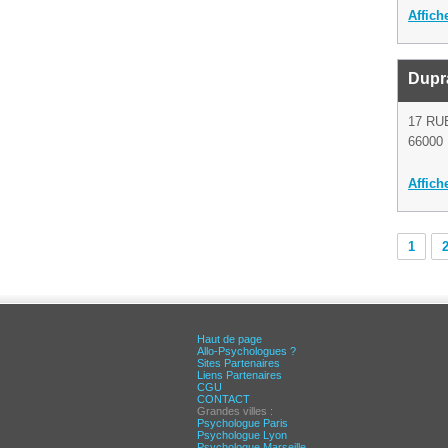
Affich
Dupr
17 R
66000 
Affich
1
Haut de page
Allo-Psychologues ?
Sites Partenaires
Liens Partenaires
CGU
CONTACT
Grandes villes :
Psychologue Paris
Psychologue Lyon
Psychologue Marseille