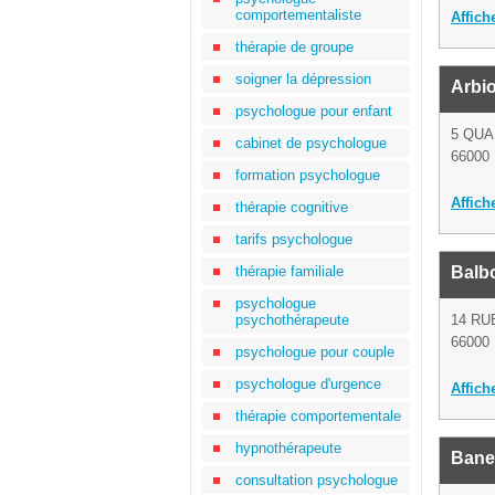
comportementaliste
Affich
thérapie de groupe
soigner la dépression
Arbio
psychologue pour enfant
5 QUA
cabinet de psychologue
66000 
formation psychologue
Affich
thérapie cognitive
tarifs psychologue
thérapie familiale
Balb
psychologue
psychothérapeute
14 RU
66000 
psychologue pour couple
psychologue d'urgence
Affich
thérapie comportementale
hypnothérapeute
Bane
consultation psychologue