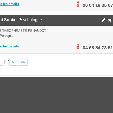
er les détails
06 04 18 35 67
at Sonia
- Psychologue
UE THEOPHRASTE RENAUDOT
Perpignan
er les détails
04 68 54 78 51
[...]
2
>
>>