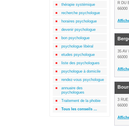
R DU 
thérapie systémique
66000 
recherche psychologue
Affich
horaires psychologue
devenir psychologue
bon psychologue
Berg
psychologue libéral
35 AV
etudes psychologue
66000 
liste des psychologues
Affich
psychologue à domicile
rendez-vous psychologue
Bour
annuaire des
psychologues
3 RUE
Traitement de la phobie
66000 
Tous les conseils ...
Affich