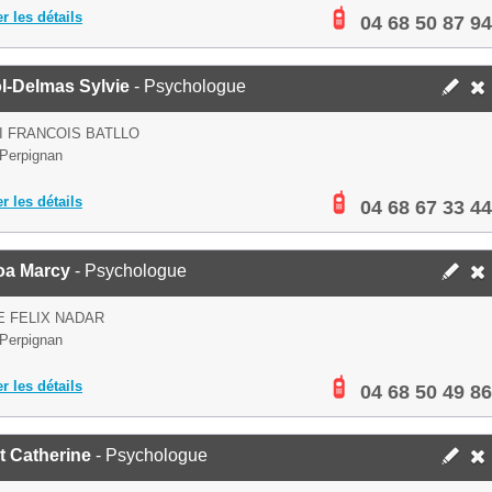
er les détails
04 68 50 87 94
l-Delmas Sylvie
- Psychologue
I FRANCOIS BATLLO
Perpignan
er les détails
04 68 67 33 44
oa Marcy
- Psychologue
E FELIX NADAR
Perpignan
er les détails
04 68 50 49 86
t Catherine
- Psychologue